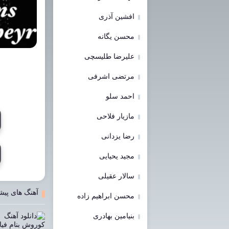
افشین آذری
محسن یگانه
علیرضا طلیسچی
مرتضی اشرفی
احمد سلو
مازیار فلاحی
رضا یزدانی
مجید یحیایی
سالار عقیلی
آهنگ های پیش
محسن ابراهیم زاده
بنیامین بهادری