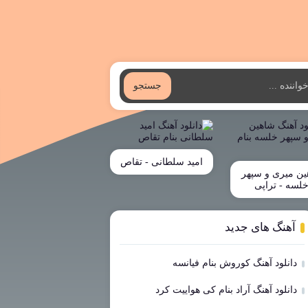
جستجو
امید سلطانی - تقاص
ین میری و سپهر
لسه - تراپی
آهنگ های جدید
دانلود آهنگ کوروش بنام فیانسه
دانلود آهنگ آراد بنام کی هواییت کرد