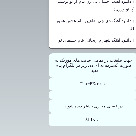
دانلود آهنگ احسان نی زن بنام از تو نوشتم
(پیانو ورژن)
دانلود آهنگ دی جی شاهین بنام عشق عمیق
31
دانلود آهنگ شهرام ریحانی بنام چشمای تو
جهت تبلیغات در تمامی سایت های موزیک به
صورت گسترده به ای دی زیر در تلگرام پیام
دهید :
T.me/FKcontact
در فضای مجازی بیشتر دیده شوید
XLIKE.ir