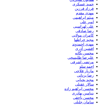
حمید عسکری
فرزاد فرزین
مهدی مقدم
میثم ابراهیمی
امیر علی
علی لهراسبی
رضا صادقی
کامران مولایی
مجید خراطها
مهدی احمدوند
افشین آذری
محسن یگانه
علیرضا طلیسچی
مرتضی اشرفی
احمد سلو
مازیار فلاحی
رضا یزدانی
مجید یحیایی
سالار عقیلی
محسن ابراهیم زاده
بنیامین بهادری
محسن یاحقی
سامان جلیلی