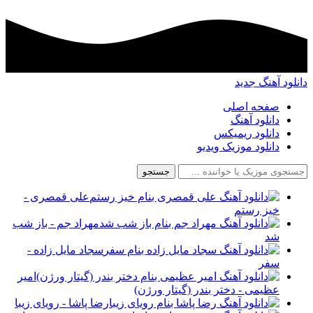
دانلود آهنگ جدید
صفحه اصلی
دانلود آهنگ
دانلود ریمیکس
دانلود موزیک ویدیو
جستجو
علی قمصری -
خیز رستم
مهراد جم - باز شب
شد
سجاد مایل زاده -
سفر
امیر
عظیمی - دختر بندر (گیتار ورژن)
رضا پاشا - رویای زیبا