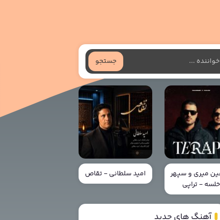
جستجو
ن میری و سپهر
امید سلطانی - تقاص
لسه - تراپی
آهنگ های جدید