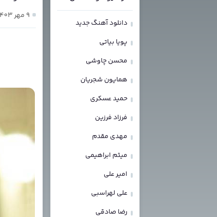
۹ مهر ۱۴۰۳
دانلود آهنگ جدید
پویا بیاتی
محسن چاوشی
همایون شجریان
حمید عسکری
فرزاد فرزین
مهدی مقدم
میثم ابراهیمی
امیر علی
علی لهراسبی
رضا صادقی