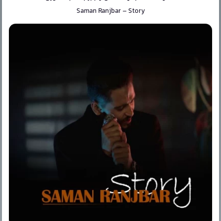
Saman Ranjbar
–
Story