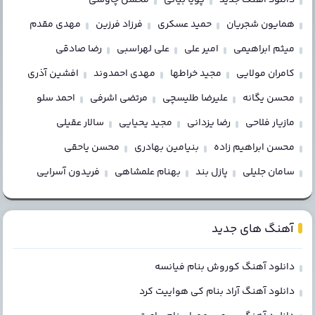
همایون شجریان
حمید عسکری
فرزاد فرزین
مهدی مقدم
میثم ابراهیمی
امیر علی
علی لهراسبی
رضا صادقی
کامران مولایی
مجید خراطها
مهدی احمدوند
افشین آذری
محسن یگانه
علیرضا طلیسچی
مرتضی اشرفی
احمد سلو
مازیار فلاحی
رضا یزدانی
مجید یحیایی
سالار عقیلی
محسن ابراهیم زاده
بنیامین بهادری
محسن یاحقی
سامان جلیلی
پازل بند
بهنام علمشاهی
فریدون آسرایی
آهنگ های جدید
دانلود آهنگ کوروش بنام فیانسه
دانلود آهنگ آراد بنام کی هواییت کرد