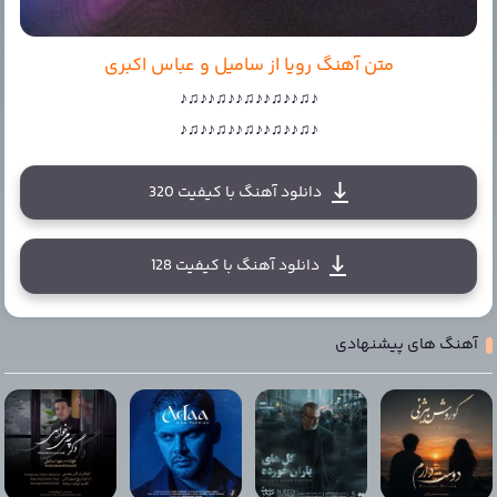
متن آهنگ رویا از سامیل و عباس اکبری
♪♫♪♪♫♪♪♫♪♪♫♪♪♫♪
♪♫♪♪♫♪♪♫♪♪♫♪♪♫♪
دانلود آهنگ با کیفیت 320
دانلود آهنگ با کیفیت 128
آهنگ های پیشنهادی