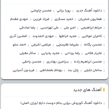
دانلود آهنگ جدید
پویا بیاتی
محسن چاوشی
همایون شجریان
حمید عسکری
فرزاد فرزین
مهدی مقدم
میثم ابراهیمی
امیر علی
علی لهراسبی
رضا صادقی
کامران مولایی
مجید خراطها
مهدی احمدوند
افشین آذری
محسن یگانه
علیرضا طلیسچی
مرتضی اشرفی
احمد سلو
مازیار فلاحی
رضا یزدانی
مجید یحیایی
سالار عقیلی
محسن ابراهیم زاده
بنیامین بهادری
محسن یاحقی
سامان جلیلی
پازل بند
بهنام علمشاهی
فریدون آسرایی
آهنگ های جدید
دانلود آهنگ کوروش بیژنی بنام دوست دارم (ورژن اصلی)