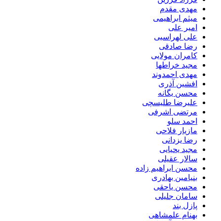
مهدی مقدم
میثم ابراهیمی
امیر علی
علی لهراسبی
رضا صادقی
کامران مولایی
مجید خراطها
مهدی احمدوند
افشین آذری
محسن یگانه
علیرضا طلیسچی
مرتضی اشرفی
احمد سلو
مازیار فلاحی
رضا یزدانی
مجید یحیایی
سالار عقیلی
محسن ابراهیم زاده
بنیامین بهادری
محسن یاحقی
سامان جلیلی
پازل بند
بهنام علمشاهی