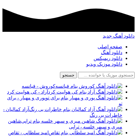
دانلود آهنگ جدید
صفحه اصلی
دانلود آهنگ
دانلود ریمیکس
دانلود موزیک ویدیو
جستجو
کوروش - فیانسه
آراد - کی هواییت کرد
پوری و مهیار - برای
تو
آزاد کمالیان -
خاطرات بی رنگ
شاهین
میری و سپهر خلسه - تراپی
امید سلطانی - تقاص