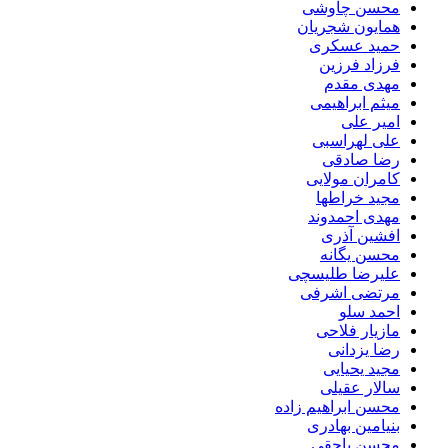
محسن چاوشی
همایون شجریان
حمید عسکری
فرزاد فرزین
مهدی مقدم
میثم ابراهیمی
امیر علی
علی لهراسبی
رضا صادقی
کامران مولایی
مجید خراطها
مهدی احمدوند
افشین آذری
محسن یگانه
علیرضا طلیسچی
مرتضی اشرفی
احمد سلو
مازیار فلاحی
رضا یزدانی
مجید یحیایی
سالار عقیلی
محسن ابراهیم زاده
بنیامین بهادری
محسن یاحقی