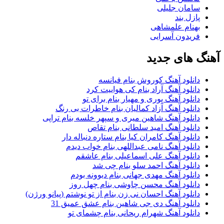
سامان جلیلی
پازل بند
بهنام علمشاهی
فریدون آسرایی
آهنگ های جدید
دانلود آهنگ کوروش بنام فیانسه
دانلود آهنگ آراد بنام کی هواییت کرد
دانلود آهنگ پوری و مهیار بنام برای تو
دانلود آهنگ آزاد کمالیان بنام خاطرات بی رنگ
دانلود آهنگ شاهین میری و سپهر خلسه بنام تراپی
دانلود آهنگ امید سلطانی بنام تقاص
دانلود آهنگ کامران کیا بنام ستاره دنباله دار
دانلود آهنگ نامی عبداللهی بنام خواب دیدم
دانلود آهنگ علی اسماعیلی بنام عاشقم
دانلود آهنگ احمد سلو بنام چی شد
دانلود آهنگ مهدی جهانی بنام دیوونه بودم
دانلود آهنگ محسن چاوشی بنام چهل روز
دانلود آهنگ احسان نی زن بنام از تو نوشتم (پیانو ورژن)
دانلود آهنگ دی جی شاهین بنام عشق عمیق 31
دانلود آهنگ شهرام ریحانی بنام چشمای تو