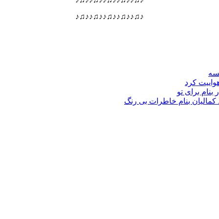
♪♫♪♪♫♪♪♫♪♪♫♪♪♫♪
نسه
هواییت کرد
 بنام برای تو
د کمالیان بنام خاطرات بی رنگ