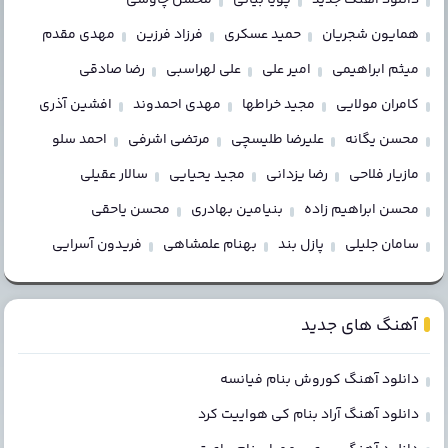
همایون شجریان
حمید عسکری
فرزاد فرزین
مهدی مقدم
میثم ابراهیمی
امیر علی
علی لهراسبی
رضا صادقی
کامران مولایی
مجید خراطها
مهدی احمدوند
افشین آذری
محسن یگانه
علیرضا طلیسچی
مرتضی اشرفی
احمد سلو
مازیار فلاحی
رضا یزدانی
مجید یحیایی
سالار عقیلی
محسن ابراهیم زاده
بنیامین بهادری
محسن یاحقی
سامان جلیلی
پازل بند
بهنام علمشاهی
فریدون آسرایی
آهنگ های جدید
دانلود آهنگ کوروش بنام فیانسه
دانلود آهنگ آراد بنام کی هواییت کرد