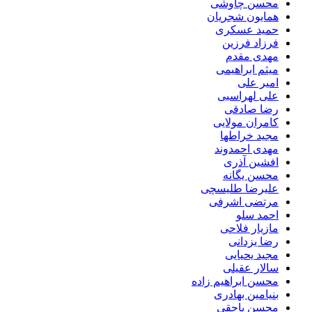
محسن چاوشی
همایون شجریان
حمید عسکری
فرزاد فرزین
مهدی مقدم
میثم ابراهیمی
امیر علی
علی لهراسبی
رضا صادقی
کامران مولایی
مجید خراطها
مهدی احمدوند
افشین آذری
محسن یگانه
علیرضا طلیسچی
مرتضی اشرفی
احمد سلو
مازیار فلاحی
رضا یزدانی
مجید یحیایی
سالار عقیلی
محسن ابراهیم زاده
بنیامین بهادری
محسن یاحقی