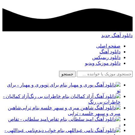
د آهنگ جدید
صفحه اصلی
دانلود آهنگ
دانلود ریمیکس
دانلود موزیک ویدیو
جستجو
پوری و مهیار - برای
تو
آزاد کمالیان -
خاطرات بی رنگ
شاهین
میری و سپهر خلسه - تراپی
امید سلطانی - تقاص
-
نامی عبداللهی -