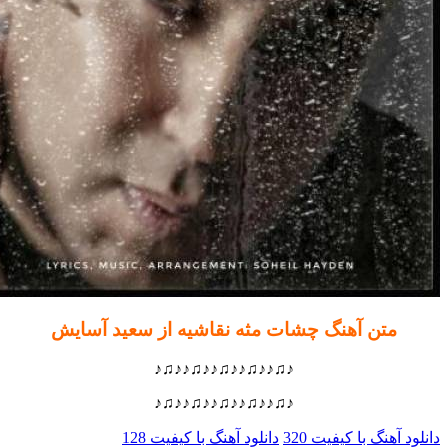
متن آهنگ چشات مثه نقاشیه از سعید آسایش
♪♫♪♪♫♪♪♫♪♪♫♪♪♫♪
♪♫♪♪♫♪♪♫♪♪♫♪♪♫♪
 آهنگ با کیفیت 320
دانلود آهنگ با کیفیت 128