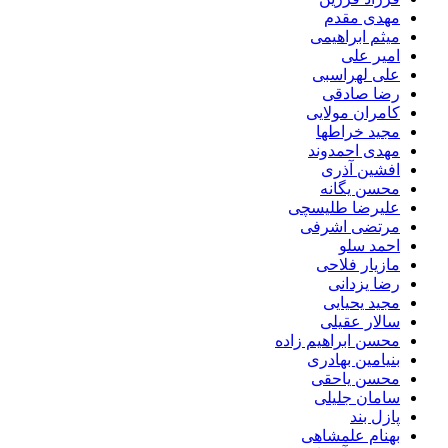
مهدی مقدم
میثم ابراهیمی
امیر علی
علی لهراسبی
رضا صادقی
کامران مولایی
مجید خراطها
مهدی احمدوند
افشین آذری
محسن یگانه
علیرضا طلیسچی
مرتضی اشرفی
احمد سلو
مازیار فلاحی
رضا یزدانی
مجید یحیایی
سالار عقیلی
محسن ابراهیم زاده
بنیامین بهادری
محسن یاحقی
سامان جلیلی
پازل بند
بهنام علمشاهی