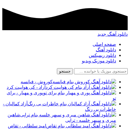
دانلود آهنگ جدید
صفحه اصلی
دانلود آهنگ
دانلود ریمیکس
دانلود موزیک ویدیو
جستجو
کوروش - فیانسه
آراد - کی هواییت کرد
پوری و مهیار - برای
تو
آزاد کمالیان -
خاطرات بی رنگ
شاهین
میری و سپهر خلسه - تراپی
امید سلطانی - تقاص