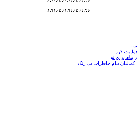
♪♫♪♪♫♪♪♫♪♪♫♪♪♫♪
نسه
هواییت کرد
 بنام برای تو
د کمالیان بنام خاطرات بی رنگ