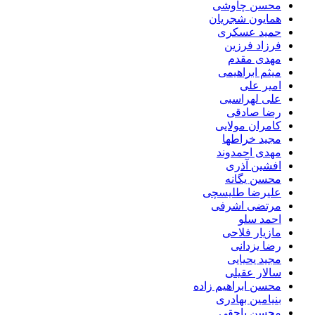
محسن چاوشی
همایون شجریان
حمید عسکری
فرزاد فرزین
مهدی مقدم
میثم ابراهیمی
امیر علی
علی لهراسبی
رضا صادقی
کامران مولایی
مجید خراطها
مهدی احمدوند
افشین آذری
محسن یگانه
علیرضا طلیسچی
مرتضی اشرفی
احمد سلو
مازیار فلاحی
رضا یزدانی
مجید یحیایی
سالار عقیلی
محسن ابراهیم زاده
بنیامین بهادری
محسن یاحقی