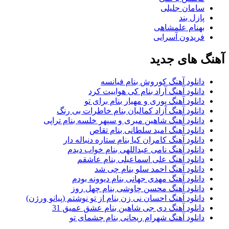
سامان جلیلی
پازل بند
بهنام علمشاهی
فریدون آسرایی
آهنگ های جدید
دانلود آهنگ کوروش بنام فیانسه
دانلود آهنگ آراد بنام کی هواییت کرد
دانلود آهنگ پوری و مهیار بنام برای تو
دانلود آهنگ آزاد کمالیان بنام خاطرات بی رنگ
دانلود آهنگ شاهین میری و سپهر خلسه بنام تراپی
دانلود آهنگ امید سلطانی بنام تقاص
دانلود آهنگ کامران کیا بنام ستاره دنباله دار
دانلود آهنگ نامی عبداللهی بنام خواب دیدم
دانلود آهنگ علی اسماعیلی بنام عاشقم
دانلود آهنگ احمد سلو بنام چی شد
دانلود آهنگ مهدی جهانی بنام دیوونه بودم
دانلود آهنگ محسن چاوشی بنام چهل روز
دانلود آهنگ احسان نی زن بنام از تو نوشتم (پیانو ورژن)
دانلود آهنگ دی جی شاهین بنام عشق عمیق 31
دانلود آهنگ شهرام ریحانی بنام چشمای تو