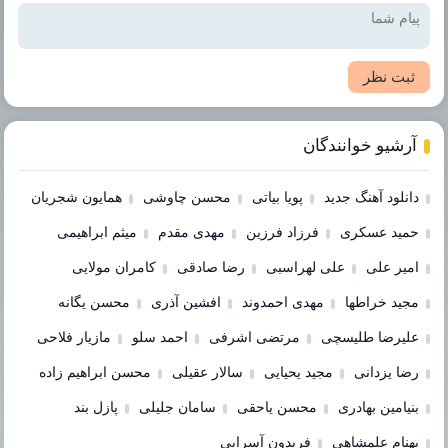
ثبت نظر
آرشیو خوانندگان
دانلود آهنگ جدید
پویا بیاتی
محسن چاوشی
همایون شجریان
حمید عسکری
فرزاد فرزین
مهدی مقدم
میثم ابراهیمی
امیر علی
علی لهراسبی
رضا صادقی
کامران مولایی
مجید خراطها
مهدی احمدوند
افشین آذری
محسن یگانه
علیرضا طلیسچی
مرتضی اشرفی
احمد سلو
مازیار فلاحی
رضا یزدانی
مجید یحیایی
سالار عقیلی
محسن ابراهیم زاده
بنیامین بهادری
محسن یاحقی
سامان جلیلی
پازل بند
بهنام علمشاهی
فریدون آسرایی