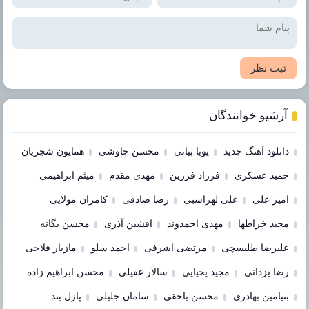
ثبت نظر
آرشیو خوانندگان
دانلود آهنگ جدید
پویا بیاتی
محسن چاوشی
همایون شجریان
حمید عسکری
فرزاد فرزین
مهدی مقدم
میثم ابراهیمی
امیر علی
علی لهراسبی
رضا صادقی
کامران مولایی
مجید خراطها
مهدی احمدوند
افشین آذری
محسن یگانه
علیرضا طلیسچی
مرتضی اشرفی
احمد سلو
مازیار فلاحی
رضا یزدانی
مجید یحیایی
سالار عقیلی
محسن ابراهیم زاده
بنیامین بهادری
محسن یاحقی
سامان جلیلی
پازل بند