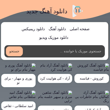
دانلود آهنگ جدید
صفحه اصلی
دانلود آهنگ
دانلود ریمیکس
دانلود موزیک ویدیو
جستجو
کوروش - فیانسه
آراد - کی هواییت کرد
پوری و مهیار - برای
تو
امید سلطانی - تقاص