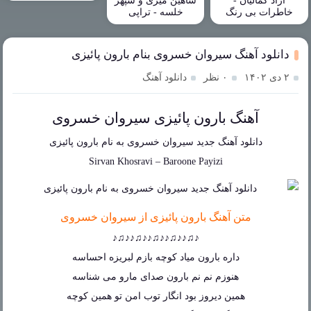
آزاد کمالیان -
شاهین میری و سپهر
خاطرات بی رنگ
خلسه - تراپی
دانلود آهنگ سیروان خسروی بنام بارون پائیزی
۲ دی ۱۴۰۲
۰ نظر
دانلود آهنگ
آهنگ بارون پائیزی سیروان خسروی
دانلود آهنگ جدید
سیروان خسروی
به نام
بارون پائیزی
Sirvan Khosravi
–
Baroone Payizi
متن آهنگ بارون پائیزی از سیروان خسروی
♪♫♪♪♫♪♪♫♪♪♫♪♪♫♪
داره بارون میاد کوچه بازم لبریزه احساسه
هنوزم نم نم بارون صدای مارو می شناسه
همین دیروز بود انگار توب امن تو همین کوچه