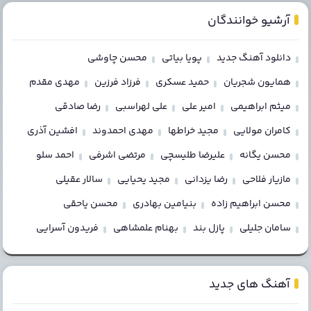
آرشیو خوانندگان
دانلود آهنگ جدید
پویا بیاتی
محسن چاوشی
همایون شجریان
حمید عسکری
فرزاد فرزین
مهدی مقدم
میثم ابراهیمی
امیر علی
علی لهراسبی
رضا صادقی
کامران مولایی
مجید خراطها
مهدی احمدوند
افشین آذری
محسن یگانه
علیرضا طلیسچی
مرتضی اشرفی
احمد سلو
مازیار فلاحی
رضا یزدانی
مجید یحیایی
سالار عقیلی
محسن ابراهیم زاده
بنیامین بهادری
محسن یاحقی
سامان جلیلی
پازل بند
بهنام علمشاهی
فریدون آسرایی
آهنگ های جدید