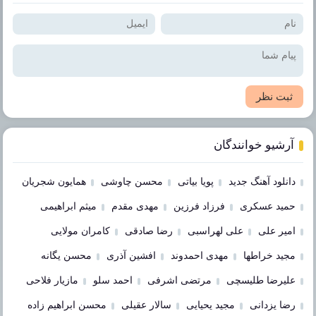
ثبت نظر
آرشیو خوانندگان
دانلود آهنگ جدید
پویا بیاتی
محسن چاوشی
همایون شجریان
حمید عسکری
فرزاد فرزین
مهدی مقدم
میثم ابراهیمی
امیر علی
علی لهراسبی
رضا صادقی
کامران مولایی
مجید خراطها
مهدی احمدوند
افشین آذری
محسن یگانه
علیرضا طلیسچی
مرتضی اشرفی
احمد سلو
مازیار فلاحی
رضا یزدانی
مجید یحیایی
سالار عقیلی
محسن ابراهیم زاده