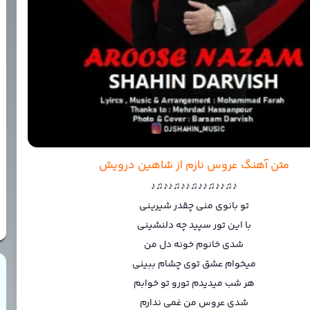
متن آهنگ عروس نازم از شاهین درویش
♪♫♪♪♫♪♪♫♪♪♫♪♪♫♪
تو بانوی منی چقدر شیرینی
با این تور سپید چه دلنشینی
شدی خانوم خونه دل من
میخوام عشق توی چشام ببینی
هر شب میدیدم تورو تو خوابم
شدی عروس من غمی ندارم