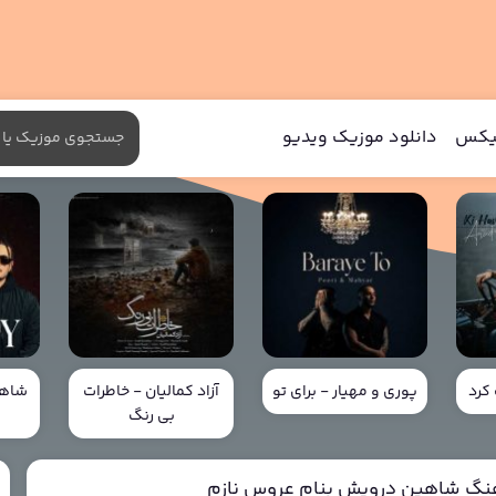
میکس
دانلود موزیک ویدیو
کرد
پوری و مهیار - برای تو
آزاد کمالیان - خاطرات
شاهی
بی رنگ
خ
هنگ شاهین درویش بنام عروس نازم