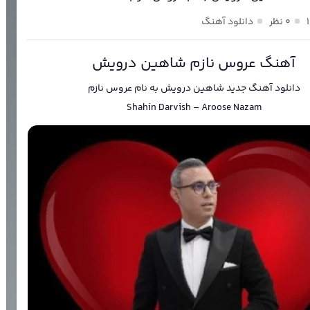
۰ نظر
دانلود آهنگ
آهنگ عروس نازم شاهین درویش
دانلود آهنگ جدید
شاهین درویش
به نام
عروس نازم
Shahin Darvish
–
Aroose Nazam