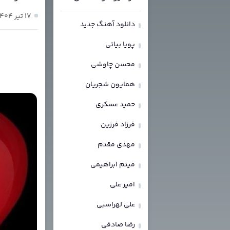
۱۷ تیر ۱۴۰۴
دانلود آهنگ جدید
پویا بیاتی
محسن چاوشی
همایون شجریان
حمید عسکری
فرزاد فرزین
مهدی مقدم
میثم ابراهیمی
امیر علی
علی لهراسبی
رضا صادقی