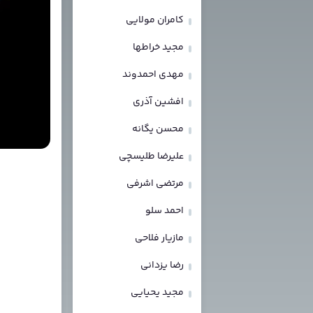
کامران مولایی
مجید خراطها
مهدی احمدوند
افشین آذری
محسن یگانه
علیرضا طلیسچی
مرتضی اشرفی
احمد سلو
مازیار فلاحی
رضا یزدانی
مجید یحیایی