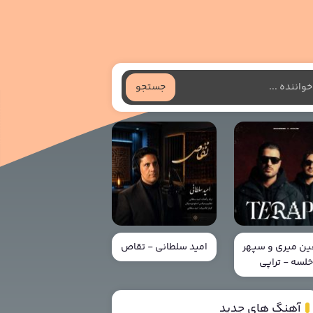
جستجو
ن میری و سپهر
امید سلطانی - تقاص
لسه - تراپی
آهنگ های جدید