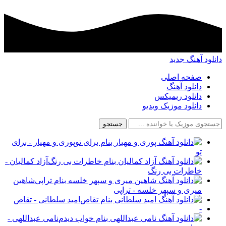
دانلود آهنگ جدید
صفحه اصلی
دانلود آهنگ
دانلود ریمیکس
دانلود موزیک ویدیو
جستجو
پوری و مهیار - برای
تو
آزاد کمالیان -
خاطرات بی رنگ
شاهین
میری و سپهر خلسه - تراپی
امید سلطانی - تقاص
-
نامی عبداللهی -