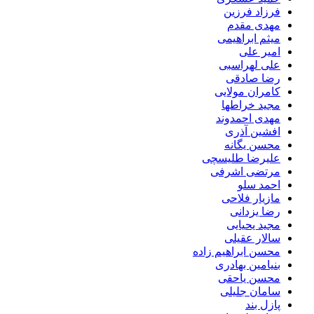
فرزاد فرزین
مهدی مقدم
میثم ابراهیمی
امیر علی
علی لهراسبی
رضا صادقی
کامران مولایی
مجید خراطها
مهدی احمدوند
افشین آذری
محسن یگانه
علیرضا طلیسچی
مرتضی اشرفی
احمد سلو
مازیار فلاحی
رضا یزدانی
مجید یحیایی
سالار عقیلی
محسن ابراهیم زاده
بنیامین بهادری
محسن یاحقی
سامان جلیلی
پازل بند