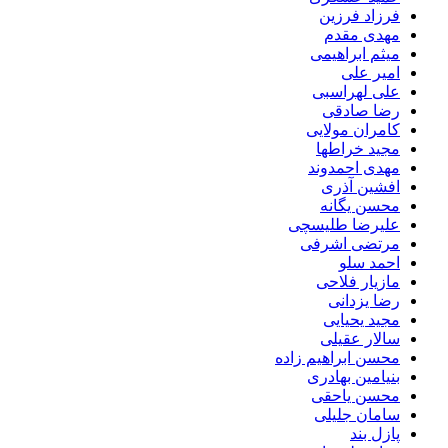
فرزاد فرزین
مهدی مقدم
میثم ابراهیمی
امیر علی
علی لهراسبی
رضا صادقی
کامران مولایی
مجید خراطها
مهدی احمدوند
افشین آذری
محسن یگانه
علیرضا طلیسچی
مرتضی اشرفی
احمد سلو
مازیار فلاحی
رضا یزدانی
مجید یحیایی
سالار عقیلی
محسن ابراهیم زاده
بنیامین بهادری
محسن یاحقی
سامان جلیلی
پازل بند