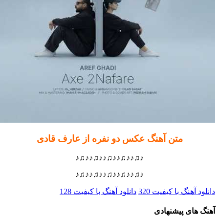
متن آهنگ عکس دو نفره از عارف قادی
♪♫♪♪♫♪♪♫♪♪♫♪♪♫♪
♪♫♪♪♫♪♪♫♪♪♫♪♪♫♪
 آهنگ با کیفیت 320
دانلود آهنگ با کیفیت 128
های پیشنهادی