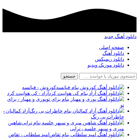
د آهنگ جدید
صفحه اصلی
دانلود آهنگ
دانلود ریمیکس
دانلود موزیک ویدیو
جستجو
کوروش - فیانسه
آراد - کی هواییت کرد
پوری و مهیار - برای
تو
آزاد کمالیان -
خاطرات بی رنگ
شاهین
میری و سپهر خلسه - تراپی
امید سلطانی - تقاص