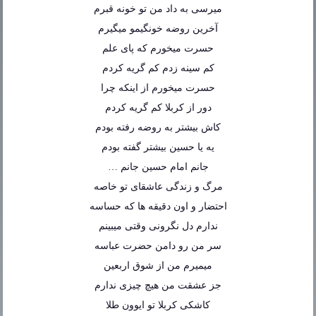
میرسی به داد من تو خونه قبرم
آخرین روضه خونگیمو میگیرم
حسرت میخورم که پای علم
کم سینه زدم کم گریه کردم
حسرت میخورم از اینکه چرا
دور از کربلا کم گریه کردم
کاش بیشتر به روضه رفته بودم
یه یا حسین بیشتر گفته بودم
جانم امام حسین جانم …
مرگ و زندگی عاشقای تو خاصه
احتضار و اون دقیقه ها که حساسه
ندارم دل نگرونی وقتی میبینم
سر من رو دامن حضرت عباسه
میمیرم من از شوق اربعین
جز عشقت من هیچ چیزی ندارم
کاشکی کربلا تو ایوون طلا