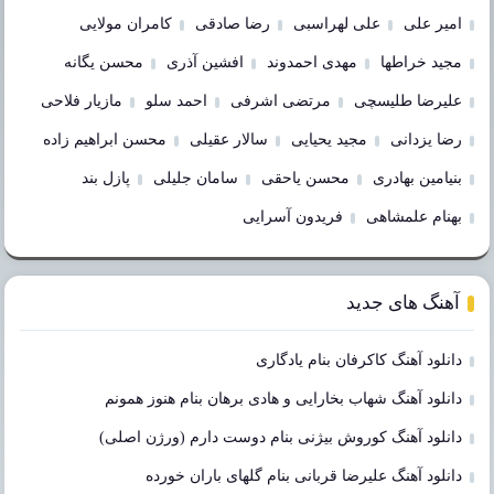
امیر علی
علی لهراسبی
رضا صادقی
کامران مولایی
مجید خراطها
مهدی احمدوند
افشین آذری
محسن یگانه
علیرضا طلیسچی
مرتضی اشرفی
احمد سلو
مازیار فلاحی
رضا یزدانی
مجید یحیایی
سالار عقیلی
محسن ابراهیم زاده
بنیامین بهادری
محسن یاحقی
سامان جلیلی
پازل بند
بهنام علمشاهی
فریدون آسرایی
آهنگ های جدید
دانلود آهنگ کاکرفان بنام یادگاری
دانلود آهنگ شهاب بخارایی و هادی برهان بنام هنوز همونم
دانلود آهنگ کوروش بیژنی بنام دوست دارم (ورژن اصلی)
دانلود آهنگ علیرضا قربانی بنام گلهای باران خورده