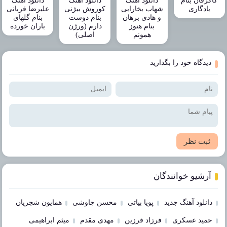
کاکرفان بنام
دانلود آهنگ
دانلود آهنگ
دانلود آهنگ
یادگاری
شهاب بخارایی
کوروش بیژنی
علیرضا قربانی
و هادی برهان
بنام دوست
بنام گلهای
بنام هنوز
دارم (ورژن
باران خورده
همونم
اصلی)
دیدگاه خود را بگذارید
ثبت نظر
آرشیو خوانندگان
دانلود آهنگ جدید
پویا بیاتی
محسن چاوشی
همایون شجریان
حمید عسکری
فرزاد فرزین
مهدی مقدم
میثم ابراهیمی