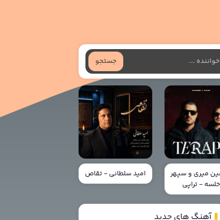
جستجو
ن میری و سپهر
امید سلطانی - تقاص
لسه - تراپی
آهنگ های جدید