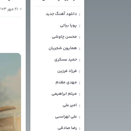
۲۱ مهر ۱۴۰۳
دانلود آهنگ جدید
پویا بیاتی
محسن چاوشی
همایون شجریان
حمید عسکری
فرزاد فرزین
مهدی مقدم
میثم ابراهیمی
امیر علی
علی لهراسبی
رضا صادقی