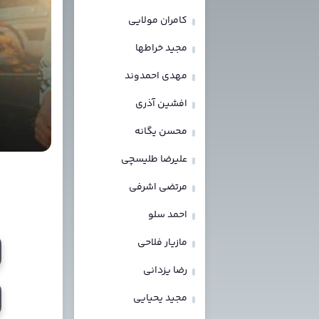
کامران مولایی
مجید خراطها
مهدی احمدوند
افشین آذری
محسن یگانه
علیرضا طلیسچی
مرتضی اشرفی
احمد سلو
مازیار فلاحی
رضا یزدانی
مجید یحیایی