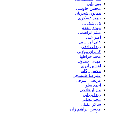
پویا بیاتی
محسن چاوشی
همایون شجریان
حمید عسکری
فرزاد فرزین
مهدی مقدم
میثم ابراهیمی
امیر علی
علی لهراسبی
رضا صادقی
کامران مولایی
مجید خراطها
مهدی احمدوند
افشین آذری
محسن یگانه
علیرضا طلیسچی
مرتضی اشرفی
احمد سلو
مازیار فلاحی
رضا یزدانی
مجید یحیایی
سالار عقیلی
محسن ابراهیم زاده