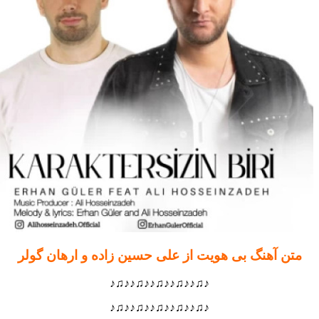
ن آهنگ بی هویت از علی حسین زاده و ارهان گولر
♪♫♪♪♫♪♪♫♪♪♫♪♪♫♪
♪♫♪♪♫♪♪♫♪♪♫♪♪♫♪