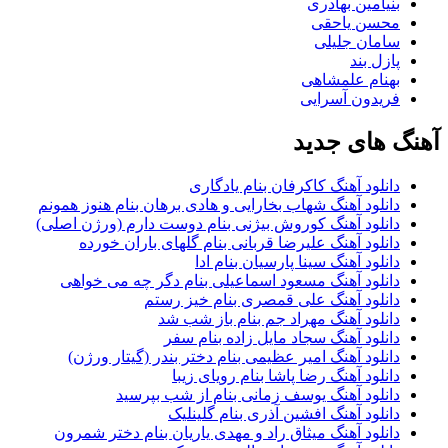
بنیامین بهادری
محسن یاحقی
سامان جلیلی
پازل بند
بهنام علمشاهی
فریدون آسرایی
گ های جدید
دانلود آهنگ کاکرفان بنام یادگاری
دانلود آهنگ شهاب بخارایی و هادی برهان بنام هنوز همونم
دانلود آهنگ کوروش بیژنی بنام دوست دارم (ورژن اصلی)
دانلود آهنگ علیرضا قربانی بنام گلهای باران خورده
دانلود آهنگ سینا پارسیان بنام ادا
دانلود آهنگ مسعود اسماعیلی بنام دگر چه می خواهی
دانلود آهنگ علی قمصری بنام خیز رستم
دانلود آهنگ مهراد جم بنام باز شب شد
دانلود آهنگ سجاد مایل زاده بنام سفر
دانلود آهنگ امیر عظیمی بنام دختر بندر (گیتار ورژن)
دانلود آهنگ رضا پاشا بنام رویای زیبا
دانلود آهنگ یوسف زمانی بنام از شب بپرسید
دانلود آهنگ افشین آذری بنام گلینلیک
دانلود آهنگ میثاق راد و مهدی یاریان بنام دختر شمرون