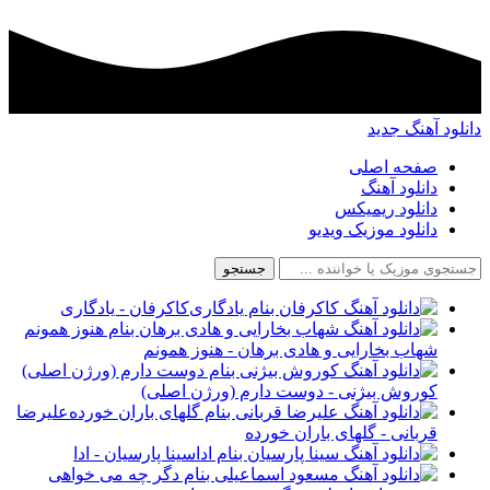
د آهنگ جدید
صفحه اصلی
دانلود آهنگ
دانلود ریمیکس
دانلود موزیک ویدیو
جستجو
کاکرفان - یادگاری
شهاب بخارایی و هادی برهان - هنوز همونم
کوروش بیژنی - دوست دارم (ورژن اصلی)
علیرضا
قربانی - گلهای باران خورده
سینا پارسیان - ادا