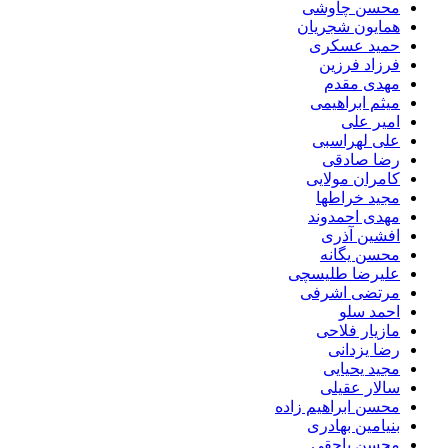
محسن چاوشی
همایون شجریان
حمید عسکری
فرزاد فرزین
مهدی مقدم
میثم ابراهیمی
امیر علی
علی لهراسبی
رضا صادقی
کامران مولایی
مجید خراطها
مهدی احمدوند
افشین آذری
محسن یگانه
علیرضا طلیسچی
مرتضی اشرفی
احمد سلو
مازیار فلاحی
رضا یزدانی
مجید یحیایی
سالار عقیلی
محسن ابراهیم زاده
بنیامین بهادری
محسن یاحقی