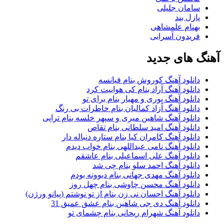
سامان جلیلی
پازل بند
بهنام علمشاهی
فریدون آسرایی
آهنگ های جدید
دانلود آهنگ کوروش بنام فیانسه
دانلود آهنگ آراد بنام کی هواییت کرد
دانلود آهنگ پوری و مهیار بنام برای تو
دانلود آهنگ آزاد کمالیان بنام خاطرات بی رنگ
دانلود آهنگ شاهین میری و سپهر خلسه بنام تراپی
دانلود آهنگ امید سلطانی بنام تقاص
دانلود آهنگ کامران کیا بنام ستاره دنباله دار
دانلود آهنگ نامی عبداللهی بنام خواب دیدم
دانلود آهنگ علی اسماعیلی بنام عاشقم
دانلود آهنگ احمد سلو بنام چی شد
دانلود آهنگ مهدی جهانی بنام دیوونه بودم
دانلود آهنگ محسن چاوشی بنام چهل روز
دانلود آهنگ احسان نی زن بنام از تو نوشتم (پیانو ورژن)
دانلود آهنگ دی جی شاهین بنام عشق عمیق 31
دانلود آهنگ شهرام ریحانی بنام چشمای تو