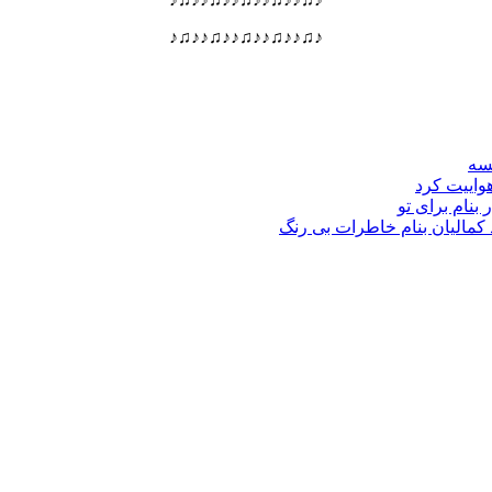
♪♫♪♪♫♪♪♫♪♪♫♪♪♫♪
نسه
هواییت کرد
 بنام برای تو
د کمالیان بنام خاطرات بی رنگ