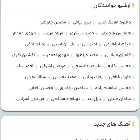
آرشیو خوانندگان
دانلود آهنگ جدید
پویا بیاتی
محسن چاوشی
همایون شجریان
حمید عسکری
فرزاد فرزین
مهدی مقدم
میثم ابراهیمی
امیر علی
علی لهراسبی
رضا صادقی
کامران مولایی
مجید خراطها
مهدی احمدوند
افشین آذری
محسن یگانه
علیرضا طلیسچی
مرتضی اشرفی
احمد سلو
مازیار فلاحی
رضا یزدانی
مجید یحیایی
سالار عقیلی
محسن ابراهیم زاده
بنیامین بهادری
محسن یاحقی
سامان جلیلی
پازل بند
بهنام علمشاهی
فریدون آسرایی
آهنگ های جدید