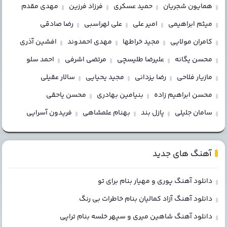
همایون شجریان
حمید عسکری
فرزاد فرزین
مهدی مقدم
میثم ابراهیمی
امیر علی
علی لهراسبی
رضا صادقی
کامران مولایی
مجید خراطها
مهدی احمدوند
افشین آذری
محسن یگانه
علیرضا طلیسچی
مرتضی اشرفی
احمد سلو
مازیار فلاحی
رضا یزدانی
مجید یحیایی
سالار عقیلی
محسن ابراهیم زاده
بنیامین بهادری
محسن یاحقی
سامان جلیلی
پازل بند
بهنام علمشاهی
فریدون آسرایی
آهنگ های جدید
دانلود آهنگ پوری و مهیار بنام برای تو
دانلود آهنگ آزاد کمالیان بنام خاطرات بی رنگ
دانلود آهنگ شاهین میری و سپهر خلسه بنام تراپی