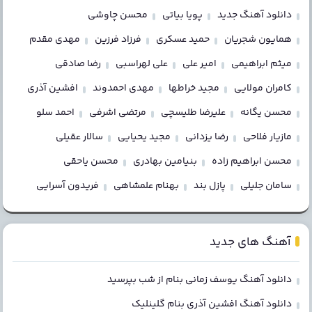
دانلود آهنگ جدید
پویا بیاتی
محسن چاوشی
همایون شجریان
حمید عسکری
فرزاد فرزین
مهدی مقدم
میثم ابراهیمی
امیر علی
علی لهراسبی
رضا صادقی
کامران مولایی
مجید خراطها
مهدی احمدوند
افشین آذری
محسن یگانه
علیرضا طلیسچی
مرتضی اشرفی
احمد سلو
مازیار فلاحی
رضا یزدانی
مجید یحیایی
سالار عقیلی
محسن ابراهیم زاده
بنیامین بهادری
محسن یاحقی
سامان جلیلی
پازل بند
بهنام علمشاهی
فریدون آسرایی
آهنگ های جدید
دانلود آهنگ یوسف زمانی بنام از شب بپرسید
دانلود آهنگ افشین آذری بنام گلینلیک