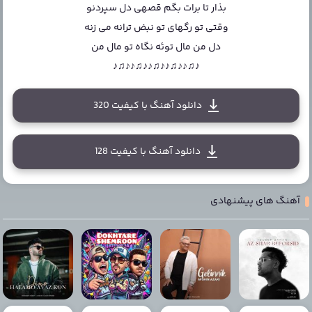
بذار تا برات بگم قصهی دل سپردنو
وقتی تو رگهای تو نبض ترانه می زنه
دل من مال توئه نگاه تو مال من
♪♫♪♪♫♪♪♫♪♪♫♪♪♫♪
دانلود آهنگ با کیفیت 320
دانلود آهنگ با کیفیت 128
آهنگ های پیشنهادی