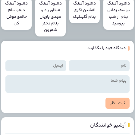
دانلود آهنگ
دانلود آهنگ
دانلود آهنگ
دانلود آهنگ
یوسف زمانی
افشین آذری
میثاق راد و
دیمو بنام
بنام از شب
بنام گلینلیک
مهدی یاریان
حالمو عوض
بپرسید
بنام دختر
کن
شمرون
دیدگاه خود را بگذارید
ثبت نظر
آرشیو خوانندگان