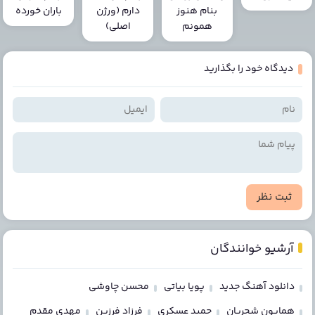
بنام هنوز
دارم (ورژن
باران خورده
همونم
اصلی)
دیدگاه خود را بگذارید
ثبت نظر
آرشیو خوانندگان
دانلود آهنگ جدید
پویا بیاتی
محسن چاوشی
همایون شجریان
حمید عسکری
فرزاد فرزین
مهدی مقدم