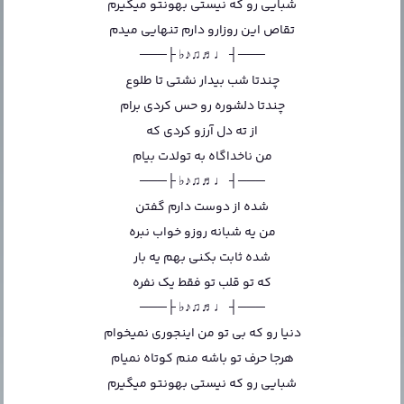
شبایی رو که نیستی بهونتو میگیرم
تقاص این روزارو دارم تنهایی میدم
───┤ ♩♬♫♪♭ ├───
چندتا شب بیدار نشتی تا طلوع
چندتا دلشوره رو حس کردی برام
از ته دل آرزو کردی که
من ناخداگاه به تولدت بیام
───┤ ♩♬♫♪♭ ├───
شده از دوست دارم گفتن
من یه شبانه روزو خواب نبره
شده ثابت بکنی بهم یه بار
که تو قلب تو فقط یک نفره
───┤ ♩♬♫♪♭ ├───
دنیا رو که بی تو من اینجوری نمیخوام
هرجا حرف تو باشه منم کوتاه نمیام
شبایی رو که نیستی بهونتو میگیرم