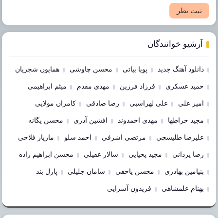
ثبت نظر
آرشیو خوانندگان
دانلود آهنگ جدید
پویا بیاتی
محسن چاوشی
همایون شجریان
حمید عسکری
فرزاد فرزین
مهدی مقدم
میثم ابراهیمی
امیر علی
علی لهراسبی
رضا صادقی
کامران مولایی
مجید خراطها
مهدی احمدوند
افشین آذری
محسن یگانه
علیرضا طلیسچی
مرتضی اشرفی
احمد سلو
مازیار فلاحی
رضا یزدانی
مجید یحیایی
سالار عقیلی
محسن ابراهیم زاده
بنیامین بهادری
محسن یاحقی
سامان جلیلی
پازل بند
بهنام علمشاهی
فریدون آسرایی