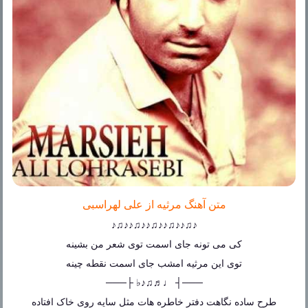
متن آهنگ مرثیه از علی لهراسبی
♪♫♪♪♫♪♪♫♪♪♫♪♪♫♪
کی می تونه جای اسمت توی شعر من بشینه
توی این مرثیه امشب جای اسمت نقطه چینه
───┤ ♩♬♫♪♭ ├───
طرح ساده نگاهت دفتر خاطره هات مثل سایه روی خاک افتاده