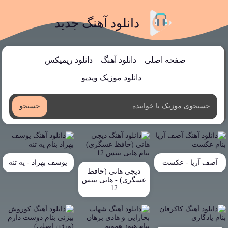
دانلود آهنگ جدید
صفحه اصلی
دانلود آهنگ
دانلود ریمیکس
دانلود موزیک ویدیو
جستجو
آصف آریا - عکست
یوسف بهراد - یه تنه
دیجی هانی (حافظ
عسگری) - هانی بیتس
12