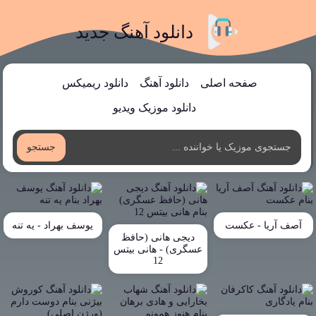
دانلود آهنگ جدید
صفحه اصلی
دانلود آهنگ
دانلود ریمیکس
دانلود موزیک ویدیو
جستجو
آصف آریا - عکست
یوسف بهراد - یه تنه
دیجی هانی (حافظ
عسگری) - هانی بیتس
12