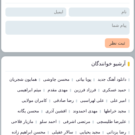
ثبت نظر
آرشیو خوانندگان
دانلود آهنگ جدید
پویا بیاتی
محسن چاوشی
همایون شجریان
حمید عسکری
فرزاد فرزین
مهدی مقدم
میثم ابراهیمی
امیر علی
علی لهراسبی
رضا صادقی
کامران مولایی
مجید خراطها
مهدی احمدوند
افشین آذری
محسن یگانه
علیرضا طلیسچی
مرتضی اشرفی
احمد سلو
مازیار فلاحی
رضا یزدانی
مجید یحیایی
سالار عقیلی
محسن ابراهیم زاده