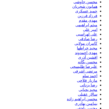
محسن چاوشی
همایون شجریان
حمید عسکری
فرزاد فرزین
مهدی مقدم
میثم ابراهیمی
امیر علی
علی لهراسبی
رضا صادقی
کامران مولایی
مجید خراطها
مهدی احمدوند
افشین آذری
محسن یگانه
علیرضا طلیسچی
مرتضی اشرفی
احمد سلو
مازیار فلاحی
رضا یزدانی
مجید یحیایی
سالار عقیلی
محسن ابراهیم زاده
بنیامین بهادری
محسن یاحقی