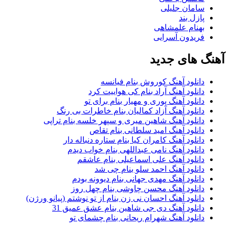
سامان جلیلی
پازل بند
بهنام علمشاهی
فریدون آسرایی
آهنگ های جدید
دانلود آهنگ کوروش بنام فیانسه
دانلود آهنگ آراد بنام کی هواییت کرد
دانلود آهنگ پوری و مهیار بنام برای تو
دانلود آهنگ آزاد کمالیان بنام خاطرات بی رنگ
دانلود آهنگ شاهین میری و سپهر خلسه بنام تراپی
دانلود آهنگ امید سلطانی بنام تقاص
دانلود آهنگ کامران کیا بنام ستاره دنباله دار
دانلود آهنگ نامی عبداللهی بنام خواب دیدم
دانلود آهنگ علی اسماعیلی بنام عاشقم
دانلود آهنگ احمد سلو بنام چی شد
دانلود آهنگ مهدی جهانی بنام دیوونه بودم
دانلود آهنگ محسن چاوشی بنام چهل روز
دانلود آهنگ احسان نی زن بنام از تو نوشتم (پیانو ورژن)
دانلود آهنگ دی جی شاهین بنام عشق عمیق 31
دانلود آهنگ شهرام ریحانی بنام چشمای تو