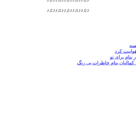
♪♫♪♪♫♪♪♫♪♪♫♪♪♫♪
نسه
هواییت کرد
 بنام برای تو
د کمالیان بنام خاطرات بی رنگ