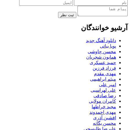
ثبت نظر
آرشیو خوانندگان
دانلود آهنگ جدید
پویا بیاتی
محسن چاوشی
همایون شجریان
حمید عسکری
فرزاد فرزین
مهدی مقدم
میثم ابراهیمی
امیر علی
علی لهراسبی
رضا صادقی
کامران مولایی
مجید خراطها
مهدی احمدوند
افشین آذری
محسن یگانه
علیرضا طلیسچی