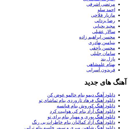
مرتضی اشرفی
احمد سلو
مازیار فلاحی
رضا یزدانی
مجید یحیایی
سالار عقیلی
محسن ابراهیم زاده
بنیامین بهادری
محسن یاحقی
سامان جلیلی
پازل بند
بهنام علمشاهی
فریدون آسرایی
آهنگ های جدید
دانلود آهنگ دیمو بنام حالمو عوض کن
دانلود آهنگ فرهاد تاروردی بنام تماشای تو
دانلود آهنگ کوروش بنام فیانسه
دانلود آهنگ آراد بنام کی هواییت کرد
دانلود آهنگ پوری و مهیار بنام برای تو
دانلود آهنگ آزاد کمالیان بنام خاطرات بی رنگ
دانلود آهنگ شاهین میری و سپهر خلسه بنام تراپی