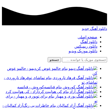
دانلود آهنگ جدید
صفحه اصلی
دانلود آهنگ
دانلود ریمیکس
دانلود موزیک ویدیو
جستجو
دیمو - حالمو عوض
کن
فرهاد تاروردی -
تماشای تو
کوروش - فیانسه
آراد - کی هواییت کرد
پوری و مهیار - برای
تو
آزاد کمالیان -