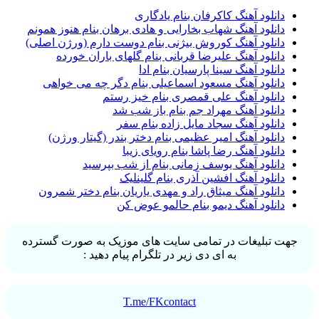
دانلود آهنگ کاکرفان بنام یادگاری
دانلود آهنگ شهاب بخارایی و هادی برهان بنام هنوز همونم
دانلود آهنگ کوروش بیژنی بنام دوست دارم (ورژن اصلی)
دانلود آهنگ علیرضا قربانی بنام گلهای باران خورده
دانلود آهنگ سینا پارسیان بنام ادا
دانلود آهنگ مسعود اسماعیلی بنام دگر چه می خواهی
دانلود آهنگ علی قمصری بنام خیز رستم
دانلود آهنگ مهراد جم بنام باز شب شد
دانلود آهنگ سجاد مایل زاده بنام سفر
دانلود آهنگ امیر عظیمی بنام دختر بندر (گیتار ورژن)
دانلود آهنگ رضا پاشا بنام رویای زیبا
دانلود آهنگ یوسف زمانی بنام از شب بپرسید
دانلود آهنگ افشین آذری بنام گلینلیک
دانلود آهنگ میثاق راد و مهدی یاریان بنام دختر شمرون
دانلود آهنگ دیمو بنام حالمو عوض کن
جهت تبلیغات در تمامی سایت های موزیک به صورت گسترده
به ای دی زیر در تلگرام پیام دهید :
T.me/FKcontact