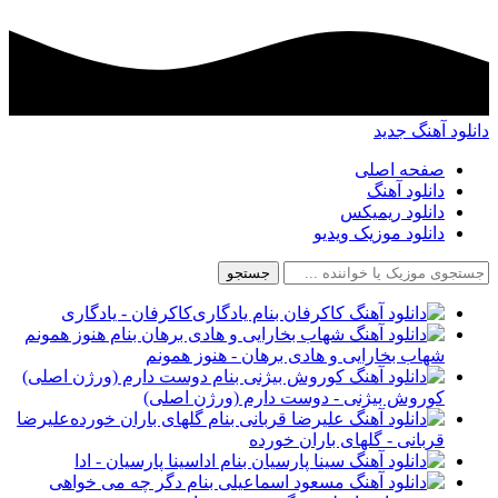
دانلود آهنگ جدید
صفحه اصلی
دانلود آهنگ
دانلود ریمیکس
دانلود موزیک ویدیو
جستجو
کاکرفان - یادگاری
شهاب بخارایی و هادی برهان - هنوز همونم
کوروش بیژنی - دوست دارم (ورژن اصلی)
علیرضا
قربانی - گلهای باران خورده
سینا پارسیان - ادا