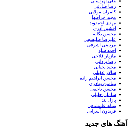
علی لهراسبی
رضا صادقی
کامران مولایی
مجید خراطها
مهدی احمدوند
افشین آذری
محسن یگانه
علیرضا طلیسچی
مرتضی اشرفی
احمد سلو
مازیار فلاحی
رضا یزدانی
مجید یحیایی
سالار عقیلی
محسن ابراهیم زاده
بنیامین بهادری
محسن یاحقی
سامان جلیلی
پازل بند
بهنام علمشاهی
فریدون آسرایی
آهنگ های جدید