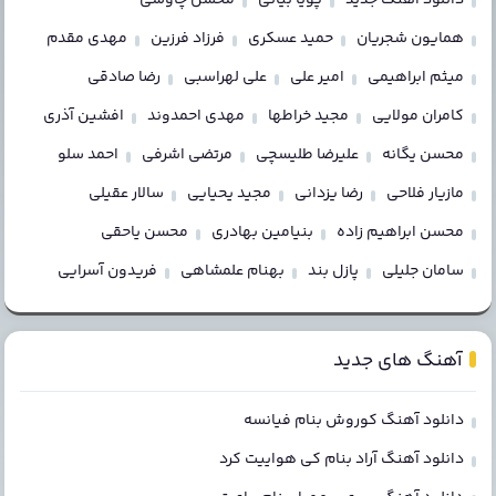
همایون شجریان
حمید عسکری
فرزاد فرزین
مهدی مقدم
میثم ابراهیمی
امیر علی
علی لهراسبی
رضا صادقی
کامران مولایی
مجید خراطها
مهدی احمدوند
افشین آذری
محسن یگانه
علیرضا طلیسچی
مرتضی اشرفی
احمد سلو
مازیار فلاحی
رضا یزدانی
مجید یحیایی
سالار عقیلی
محسن ابراهیم زاده
بنیامین بهادری
محسن یاحقی
سامان جلیلی
پازل بند
بهنام علمشاهی
فریدون آسرایی
آهنگ های جدید
دانلود آهنگ کوروش بنام فیانسه
دانلود آهنگ آراد بنام کی هواییت کرد