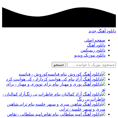
دانلود آهنگ جدید
صفحه اصلی
دانلود آهنگ
دانلود ریمیکس
دانلود موزیک ویدیو
جستجو
کوروش - فیانسه
آراد - کی هواییت کرد
پوری و مهیار - برای
تو
آزاد کمالیان -
خاطرات بی رنگ
شاهین
میری و سپهر خلسه - تراپی
امید سلطانی - تقاص