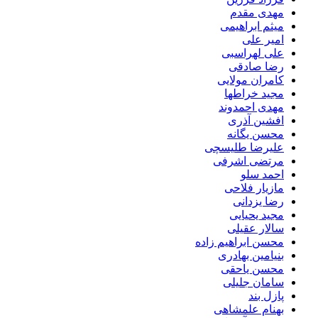
مهدی مقدم
میثم ابراهیمی
امیر علی
علی لهراسبی
رضا صادقی
کامران مولایی
مجید خراطها
مهدی احمدوند
افشین آذری
محسن یگانه
علیرضا طلیسچی
مرتضی اشرفی
احمد سلو
مازیار فلاحی
رضا یزدانی
مجید یحیایی
سالار عقیلی
محسن ابراهیم زاده
بنیامین بهادری
محسن یاحقی
سامان جلیلی
پازل بند
بهنام علمشاهی