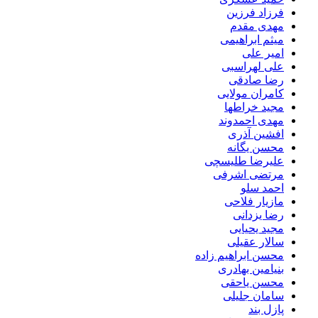
فرزاد فرزین
مهدی مقدم
میثم ابراهیمی
امیر علی
علی لهراسبی
رضا صادقی
کامران مولایی
مجید خراطها
مهدی احمدوند
افشین آذری
محسن یگانه
علیرضا طلیسچی
مرتضی اشرفی
احمد سلو
مازیار فلاحی
رضا یزدانی
مجید یحیایی
سالار عقیلی
محسن ابراهیم زاده
بنیامین بهادری
محسن یاحقی
سامان جلیلی
پازل بند