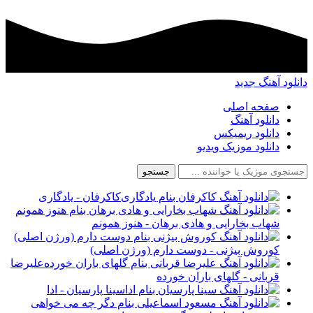
دانلود آهنگ جدید
صفحه اصلی
دانلود آهنگ
دانلود ریمیکس
دانلود موزیک ویدیو
جستجو
کاکرفان - یادگاری
شهاب بخارایی و هادی برهان - هنوز همونم
کوروش بیژنی - دوست دارم (ورژن اصلی)
علیرضا
قربانی - گلهای باران خورده
سینا پارسیان - ادا