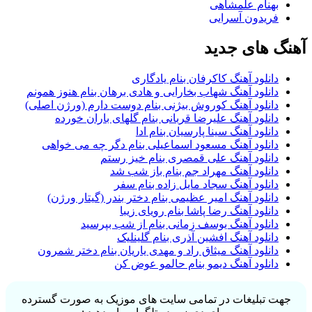
بهنام علمشاهی
فریدون آسرایی
آهنگ های جدید
دانلود آهنگ کاکرفان بنام یادگاری
دانلود آهنگ شهاب بخارایی و هادی برهان بنام هنوز همونم
دانلود آهنگ کوروش بیژنی بنام دوست دارم (ورژن اصلی)
دانلود آهنگ علیرضا قربانی بنام گلهای باران خورده
دانلود آهنگ سینا پارسیان بنام ادا
دانلود آهنگ مسعود اسماعیلی بنام دگر چه می خواهی
دانلود آهنگ علی قمصری بنام خیز رستم
دانلود آهنگ مهراد جم بنام باز شب شد
دانلود آهنگ سجاد مایل زاده بنام سفر
دانلود آهنگ امیر عظیمی بنام دختر بندر (گیتار ورژن)
دانلود آهنگ رضا پاشا بنام رویای زیبا
دانلود آهنگ یوسف زمانی بنام از شب بپرسید
دانلود آهنگ افشین آذری بنام گلینلیک
دانلود آهنگ میثاق راد و مهدی یاریان بنام دختر شمرون
دانلود آهنگ دیمو بنام حالمو عوض کن
جهت تبلیغات در تمامی سایت های موزیک به صورت گسترده