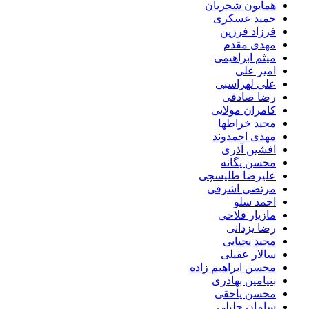
همایون شجریان
حمید عسکری
فرزاد فرزین
مهدی مقدم
میثم ابراهیمی
امیر علی
علی لهراسبی
رضا صادقی
کامران مولایی
مجید خراطها
مهدی احمدوند
افشین آذری
محسن یگانه
علیرضا طلیسچی
مرتضی اشرفی
احمد سلو
مازیار فلاحی
رضا یزدانی
مجید یحیایی
سالار عقیلی
محسن ابراهیم زاده
بنیامین بهادری
محسن یاحقی
سامان جلیلی