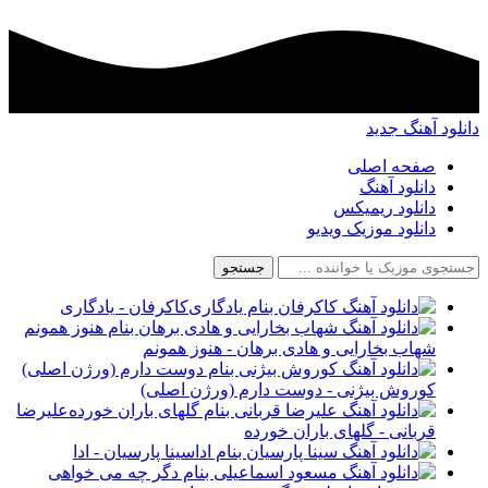
دانلود آهنگ جدید
صفحه اصلی
دانلود آهنگ
دانلود ریمیکس
دانلود موزیک ویدیو
جستجو
کاکرفان - یادگاری
شهاب بخارایی و هادی برهان - هنوز همونم
کوروش بیژنی - دوست دارم (ورژن اصلی)
علیرضا
قربانی - گلهای باران خورده
سینا پارسیان - ادا