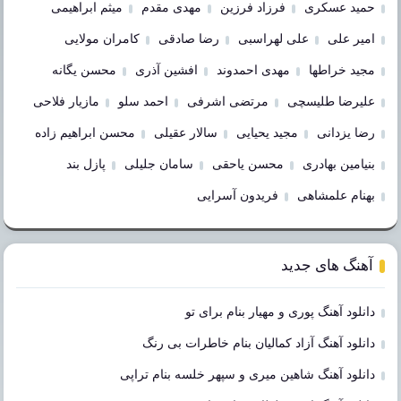
حمید عسکری
فرزاد فرزین
مهدی مقدم
میثم ابراهیمی
امیر علی
علی لهراسبی
رضا صادقی
کامران مولایی
مجید خراطها
مهدی احمدوند
افشین آذری
محسن یگانه
علیرضا طلیسچی
مرتضی اشرفی
احمد سلو
مازیار فلاحی
رضا یزدانی
مجید یحیایی
سالار عقیلی
محسن ابراهیم زاده
بنیامین بهادری
محسن یاحقی
سامان جلیلی
پازل بند
بهنام علمشاهی
فریدون آسرایی
آهنگ های جدید
دانلود آهنگ پوری و مهیار بنام برای تو
دانلود آهنگ آزاد کمالیان بنام خاطرات بی رنگ
دانلود آهنگ شاهین میری و سپهر خلسه بنام تراپی