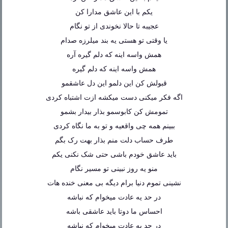
یکم با این عاشق مدارا کن
عجیبه تا حالا نخوندی از تو نگام
یا وقتی تو هستی یه بند میلرزه صدام
همش واسه اینه که دلم گیره آره
همش واسه اینه که دلم گیره
قبولش کن این دلمو این دل عاشقمو
اگه فکر میکنی دست میکشه ازت اشتباه کردی
تمومش کن کابوسمو بذار بیدار بشمو
ببینم همه چی واقعیه و تو به ما نگاه کردی
طرف حساب دلت منم بذار بهت رک بگم
باید عاشق خودم باشی حتی شک نکنی یکم
منو یه روز نبینی تو مسیر نگام
نشینی تموم دنیا برام دیگه بی معنی خنده هات
در حد یه عادت میخوام که نباشه
احساس ما دوتا باید عاشقی باشه
در حد یه عادت میخوام که نباشه