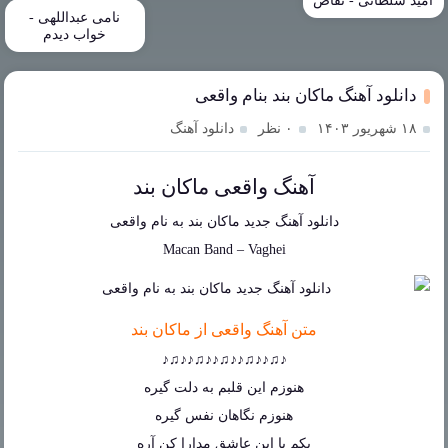
امید سلطانی - تقاص
نامی عبداللهی -
خواب دیدم
دانلود آهنگ ماکان بند بنام واقعی
۱۸ شهریور ۱۴۰۳
۰ نظر
دانلود آهنگ
آهنگ واقعی ماکان بند
دانلود آهنگ جدید
ماکان بند
به نام
واقعی
Macan Band
–
Vaghei
متن آهنگ واقعی از ماکان بند
♪♫♪♪♫♪♪♫♪♪♫♪♪♫♪
هنوزم این قلبم به دلت گیره
هنوزم نگاهان نفس گیره
یکم با این عاشق مدارا کن آره