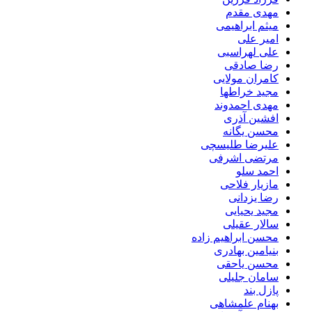
مهدی مقدم
میثم ابراهیمی
امیر علی
علی لهراسبی
رضا صادقی
کامران مولایی
مجید خراطها
مهدی احمدوند
افشین آذری
محسن یگانه
علیرضا طلیسچی
مرتضی اشرفی
احمد سلو
مازیار فلاحی
رضا یزدانی
مجید یحیایی
سالار عقیلی
محسن ابراهیم زاده
بنیامین بهادری
محسن یاحقی
سامان جلیلی
پازل بند
بهنام علمشاهی