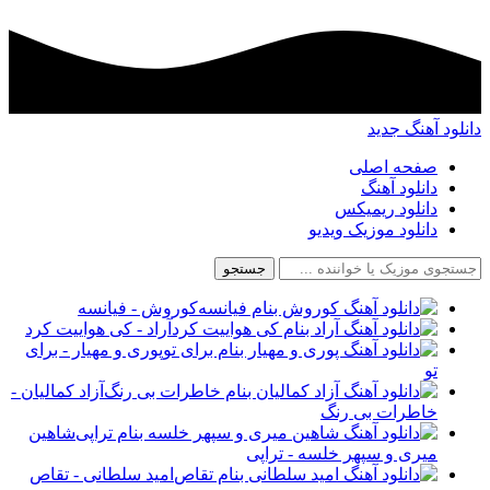
دانلود آهنگ جدید
صفحه اصلی
دانلود آهنگ
دانلود ریمیکس
دانلود موزیک ویدیو
جستجو
کوروش - فیانسه
آراد - کی هواییت کرد
پوری و مهیار - برای
تو
آزاد کمالیان -
خاطرات بی رنگ
شاهین
میری و سپهر خلسه - تراپی
امید سلطانی - تقاص