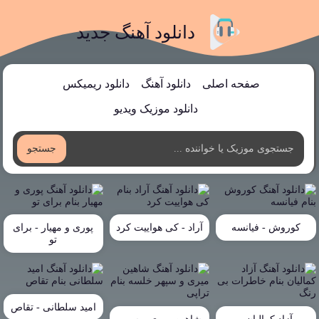
دانلود آهنگ جدید
صفحه اصلی
دانلود آهنگ
دانلود ریمیکس
دانلود موزیک ویدیو
جستجو
کوروش - فیانسه
آراد - کی هواییت کرد
پوری و مهیار - برای
تو
امید سلطانی - تقاص