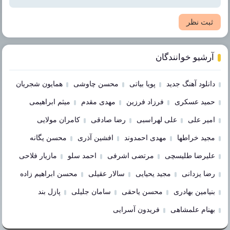
ثبت نظر
آرشیو خوانندگان
دانلود آهنگ جدید
پویا بیاتی
محسن چاوشی
همایون شجریان
حمید عسکری
فرزاد فرزین
مهدی مقدم
میثم ابراهیمی
امیر علی
علی لهراسبی
رضا صادقی
کامران مولایی
مجید خراطها
مهدی احمدوند
افشین آذری
محسن یگانه
علیرضا طلیسچی
مرتضی اشرفی
احمد سلو
مازیار فلاحی
رضا یزدانی
مجید یحیایی
سالار عقیلی
محسن ابراهیم زاده
بنیامین بهادری
محسن یاحقی
سامان جلیلی
پازل بند
بهنام علمشاهی
فریدون آسرایی