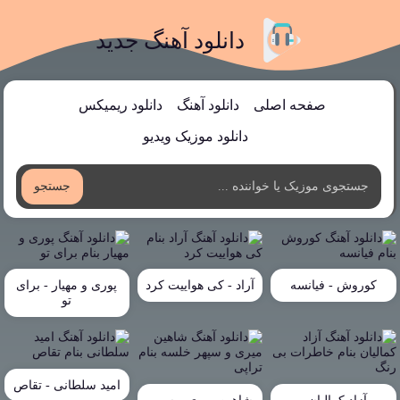
دانلود آهنگ جدید
صفحه اصلی
دانلود آهنگ
دانلود ریمیکس
دانلود موزیک ویدیو
جستجو
کوروش - فیانسه
آراد - کی هواییت کرد
پوری و مهیار - برای
تو
امید سلطانی - تقاص