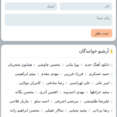
ثبت نظر
آرشیو خوانندگان
دانلود آهنگ جدید
پویا بیاتی
محسن چاوشی
همایون شجریان
حمید عسکری
فرزاد فرزین
مهدی مقدم
میثم ابراهیمی
امیر علی
علی لهراسبی
رضا صادقی
کامران مولایی
مجید خراطها
مهدی احمدوند
افشین آذری
محسن یگانه
علیرضا طلیسچی
مرتضی اشرفی
احمد سلو
مازیار فلاحی
رضا یزدانی
مجید یحیایی
سالار عقیلی
محسن ابراهیم زاده