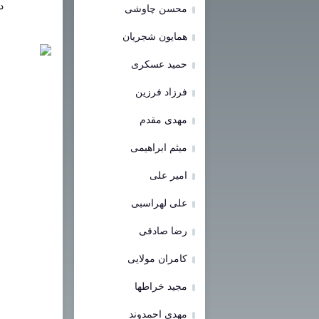
د
محسن چاوشی
همایون شجریان
حمید عسکری
فرزاد فرزین
مهدی مقدم
میثم ابراهیمی
امیر علی
علی لهراسبی
رضا صادقی
کامران مولایی
مجید خراطها
مهدی احمدوند