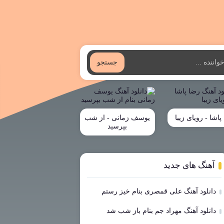
جستجو
پاشا - رویای زیبا
یوسف زمانی - از شب
بپرسید
آهنگ های جدید
دانلود آهنگ علی قمصری بنام خیز رستم
دانلود آهنگ مهراد جم بنام باز شب شد