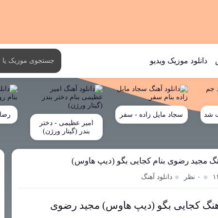
دانلود موزیک ویدیو
ب شد
سجاد مایل زاده - سفر
رضا 
امیر عظیمی - دختر
بندر (گیتار ورژن)
هنگ مجید رضوی بنام کجایی بگو (دیپ هاوس)
۰ نظر
دانلود آهنگ
هنگ کجایی بگو (دیپ هاوس) مجید رضوی