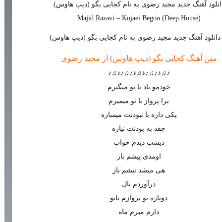
انلود آهنگ جدید
مجید رضوی
به نام
کجایی بگو (دیپ هاوس)
Majid Razavi
–
Kojaei Begoo (Deep House)
متن آهنگ کجایی بگو (دیپ هاوس) از مجید رضوی
♪♫♪♪♫♪♪♫♪♪♫♪♪♫♪
خودمو یاد با تو میگیرم
برا پرواز با تو میمیرم
یکی داره با نبودنت میسازه
چقد به بودنت نیازه
دیشب دیدم خواب
اومدی پیشم باز
هی میشد نیشم باز
درآوردم بال
دوباره تو پروازم باتو
دارم میرم ماه