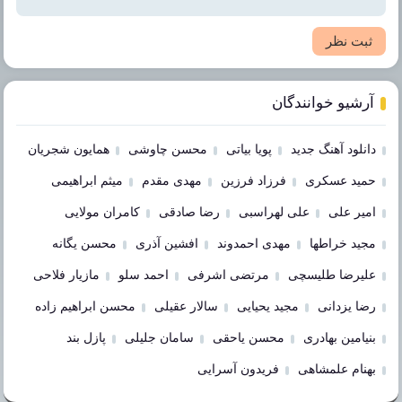
ثبت نظر
آرشیو خوانندگان
دانلود آهنگ جدید
پویا بیاتی
محسن چاوشی
همایون شجریان
حمید عسکری
فرزاد فرزین
مهدی مقدم
میثم ابراهیمی
امیر علی
علی لهراسبی
رضا صادقی
کامران مولایی
مجید خراطها
مهدی احمدوند
افشین آذری
محسن یگانه
علیرضا طلیسچی
مرتضی اشرفی
احمد سلو
مازیار فلاحی
رضا یزدانی
مجید یحیایی
سالار عقیلی
محسن ابراهیم زاده
بنیامین بهادری
محسن یاحقی
سامان جلیلی
پازل بند
بهنام علمشاهی
فریدون آسرایی