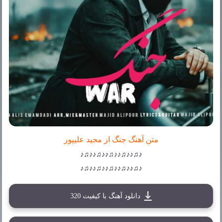
متن آهنگ جنگ از مجید علیپور
♪♫♪♪♫♪♪♫♪♪♫♪♪♫♪
♪♫♪♪♫♪♪♫♪♪♫♪♪♫♪
دانلود آهنگ با کیفیت 320