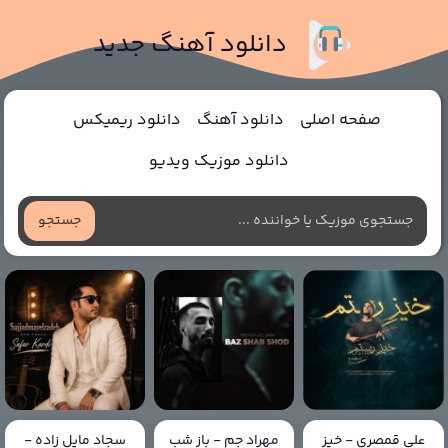
دانلود آهنگ جدید
صفحه اصلی
دانلود آهنگ
دانلود ریمیکس
دانلود موزیک ویدیو
جستجو
علی قمصری - خیز
مهراد جم - باز شب
سجاد مایل زاده -