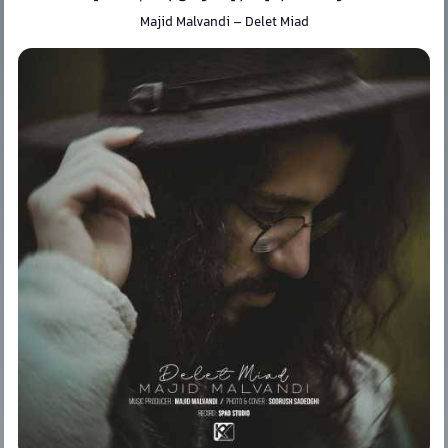
Majid Malvandi
–
Delet Miad