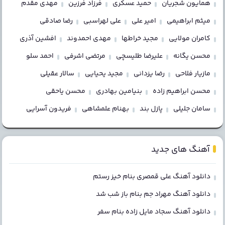
همایون شجریان
حمید عسکری
فرزاد فرزین
مهدی مقدم
میثم ابراهیمی
امیر علی
علی لهراسبی
رضا صادقی
کامران مولایی
مجید خراطها
مهدی احمدوند
افشین آذری
محسن یگانه
علیرضا طلیسچی
مرتضی اشرفی
احمد سلو
مازیار فلاحی
رضا یزدانی
مجید یحیایی
سالار عقیلی
محسن ابراهیم زاده
بنیامین بهادری
محسن یاحقی
سامان جلیلی
پازل بند
بهنام علمشاهی
فریدون آسرایی
آهنگ های جدید
دانلود آهنگ علی قمصری بنام خیز رستم
دانلود آهنگ مهراد جم بنام باز شب شد
دانلود آهنگ سجاد مایل زاده بنام سفر