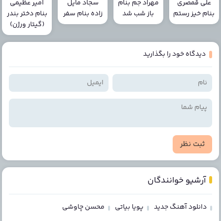
علی قمصری
مهراد جم بنام
سجاد مایل
امیر عظیمی
بنام خیز رستم
باز شب شد
زاده بنام سفر
بنام دختر بندر
(گیتار ورژن)
دیدگاه خود را بگذارید
ثبت نظر
آرشیو خوانندگان
دانلود آهنگ جدید
پویا بیاتی
محسن چاوشی