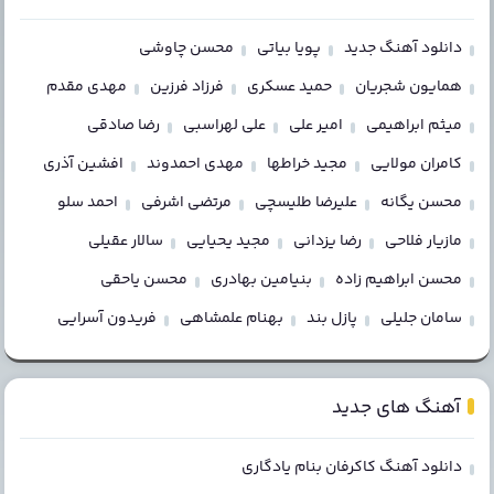
دانلود آهنگ جدید
پویا بیاتی
محسن چاوشی
همایون شجریان
حمید عسکری
فرزاد فرزین
مهدی مقدم
میثم ابراهیمی
امیر علی
علی لهراسبی
رضا صادقی
کامران مولایی
مجید خراطها
مهدی احمدوند
افشین آذری
محسن یگانه
علیرضا طلیسچی
مرتضی اشرفی
احمد سلو
مازیار فلاحی
رضا یزدانی
مجید یحیایی
سالار عقیلی
محسن ابراهیم زاده
بنیامین بهادری
محسن یاحقی
سامان جلیلی
پازل بند
بهنام علمشاهی
فریدون آسرایی
آهنگ های جدید
دانلود آهنگ کاکرفان بنام یادگاری