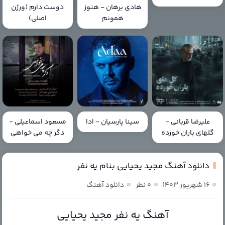
هادی برهان - هنوز
دوست دارم (ورژن
همونم
اصلی)
علیرضا قربانی -
سینا پارسیان - ادا
مسعود اسماعیلی -
گلهای باران خورده
دگر چه می خواهی
دانلود آهنگ مجید یحیایی بنام یه نفر
۱۶ شهریور ۱۴۰۳
۰ نظر
دانلود آهنگ
آهنگ یه نفر مجید یحیایی