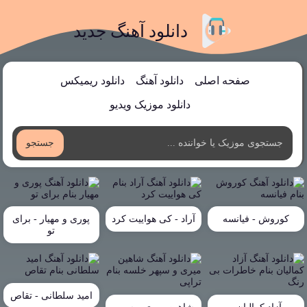
دانلود آهنگ جدید
صفحه اصلی
دانلود آهنگ
دانلود ریمیکس
دانلود موزیک ویدیو
جستجو
کوروش - فیانسه
آراد - کی هواییت کرد
پوری و مهیار - برای
تو
امید سلطانی - تقاص