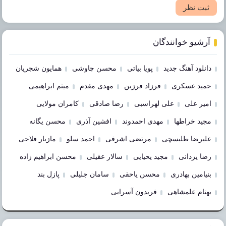
ثبت نظر
آرشیو خوانندگان
دانلود آهنگ جدید
پویا بیاتی
محسن چاوشی
همایون شجریان
حمید عسکری
فرزاد فرزین
مهدی مقدم
میثم ابراهیمی
امیر علی
علی لهراسبی
رضا صادقی
کامران مولایی
مجید خراطها
مهدی احمدوند
افشین آذری
محسن یگانه
علیرضا طلیسچی
مرتضی اشرفی
احمد سلو
مازیار فلاحی
رضا یزدانی
مجید یحیایی
سالار عقیلی
محسن ابراهیم زاده
بنیامین بهادری
محسن یاحقی
سامان جلیلی
پازل بند
بهنام علمشاهی
فریدون آسرایی