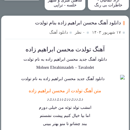
آزاد کمالیان -
شاهین میری و سپهر
خاطرات بی رنگ
خلسه - تراپی
دانلود آهنگ محسن ابراهیم زاده بنام تولدت
۱۷ شهریور ۱۴۰۳
۰ نظر
دانلود آهنگ
آهنگ تولدت محسن ابراهیم زاده
دانلود آهنگ جدید
محسن ابراهیم زاده
به نام
تولدت
Mohsen Ebrahimzadeh
–
Tavalodet
متن آهنگ تولدت از محسن ابراهیم زاده
♪♫♪♪♫♪♪♫♪♪♫♪♪♫♪
امشب تولد توئه من خیلی دورم
اما بیا خیال کنیم پیشت نشستم
ببند چشاتو تا منو بهتر ببینی