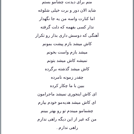
منم برای دیدنت چشامو بستم
شاید الان دور و برت خیلی شلوغه
اما کنارت واسه من یه جا نگهدار
نذار کسی بفهمه که دلت گرفته
آهنگی که دوسش داری بذار رو تکرار
کاش میشد بازم پیشت بمونم
میشد بازم واست بخونم
نمیشه کاش میشد بتونم
کاش میشد گذشته برگرده
چقدر زمونه نامرده
ببین با ما چکار کرده
ای کاش اینجوری نمیشد ماجرامون
ای کاش میشد هدیه‌مو خودم بیارم
چشمامو میبندم تو رو بهتر ببینم
من که غیر از این دیگه راهی ندارم
راهی ندارم..