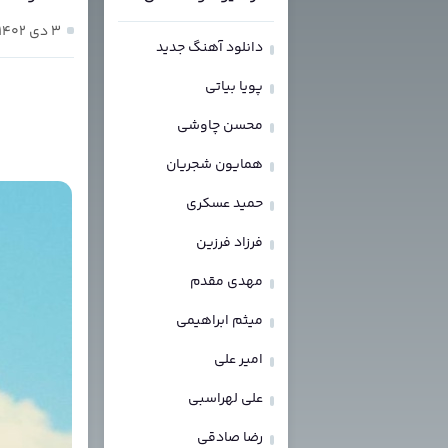
۳ دی ۱۴۰۲
دانلود آهنگ جدید
پویا بیاتی
محسن چاوشی
همایون شجریان
حمید عسکری
فرزاد فرزین
مهدی مقدم
میثم ابراهیمی
امیر علی
علی لهراسبی
رضا صادقی