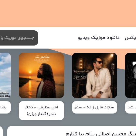
میکس
دانلود موزیک ویدیو
ب شد
سجاد مایل زاده - سفر
امیر عظیمی - دختر
رضا 
بندر (گیتار ورژن)
هنگ محسن اصلانی بنام بیا کنارم