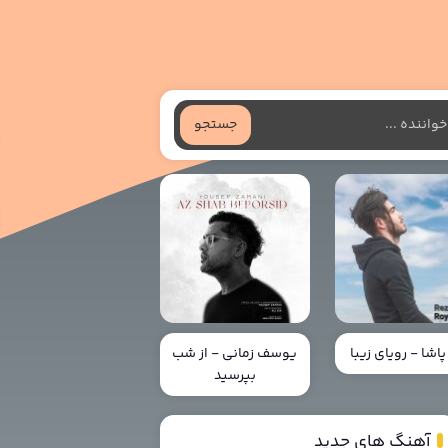
جستجو
پاشا - رویای زیبا
یوسف زمانی - از شب
بپرسید
آهنگ های جدید