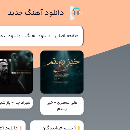
دانلود آهنگ جدید
صفحه اصلی
دانلود آهنگ
دانلود ری
علی قمصری - خیز
مهراد جم - باز ش
رستم
آرشیو خوانندگان
دانلود آ