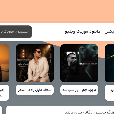
میکس
دانلود موزیک ویدیو
ز
مهراد جم - باز شب شد
سجاد مایل زاده - سفر
امی
بن
هنگ محسن یگانه بنام بخند