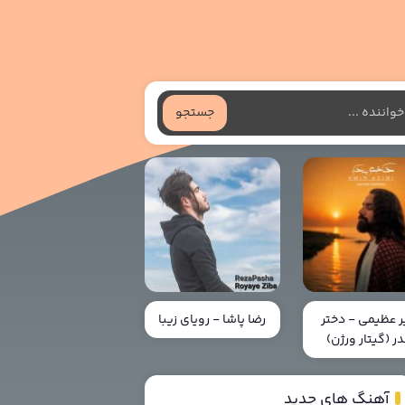
جستجو
ر عظیمی - دختر
رضا پاشا - رویای زیبا
در (گیتار ورژن)
آهنگ های جدید