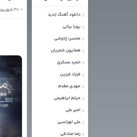
۲۰ شهریور ۱۴۰۳
دانلود آهنگ جدید
پویا بیاتی
محسن چاوشی
همایون شجریان
حمید عسکری
فرزاد فرزین
مهدی مقدم
میثم ابراهیمی
امیر علی
علی لهراسبی
رضا صادقی