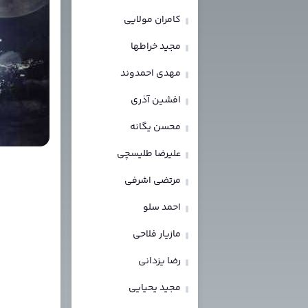
کامران مولایی
مجید خراطها
مهدی احمدوند
افشین آذری
محسن یگانه
علیرضا طلیسچی
مرتضی اشرفی
احمد سلو
مازیار فلاحی
رضا یزدانی
مجید یحیایی