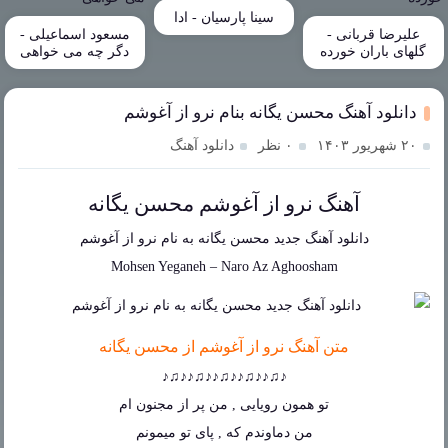
سینا پارسیان - ادا
علیرضا قربانی -
مسعود اسماعیلی -
گلهای باران خورده
دگر چه می خواهی
دانلود آهنگ محسن یگانه بنام نرو از آغوشم
۲۰ شهریور ۱۴۰۳
۰ نظر
دانلود آهنگ
آهنگ نرو از آغوشم محسن یگانه
دانلود آهنگ جدید
محسن یگانه
به نام
نرو از آغوشم
Mohsen Yeganeh
–
Naro Az Aghoosham
متن آهنگ نرو از آغوشم از محسن یگانه
♪♫♪♪♫♪♪♫♪♪♫♪♪♫♪
تو همون رویایی , من پر از مجنون ام
من دماوندم که , پای تو میمونم