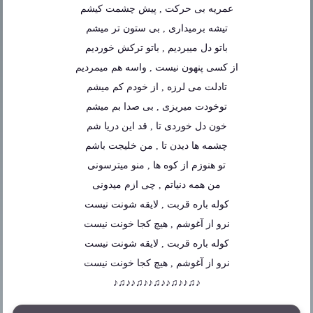
عمریه بی حرکت , پیش چشمت کیشم
تیشه برمیداری , بی ستون تر میشم
باتو دل میبردیم , باتو ترکش خوردیم
از کسی پنهون نیست , واسه هم میمردیم
تادلت می لرزه , از خودم کم میشم
توخودت میریزی , بی صدا بم میشم
خون دل خوردی تا , قد این دریا شم
چشمه ها دیدن تا , من خلیجت باشم
تو هنوزم از کوه ها , منو میترسونی
من همه دنیاتم , چی ازم میدونی
کوله باره قربت , لایقه شونت نیست
نرو از آغوشم , هیچ کجا خونت نیست
کوله باره قربت , لایقه شونت نیست
نرو از آغوشم , هیچ کجا خونت نیست
♪♫♪♪♫♪♪♫♪♪♫♪♪♫♪