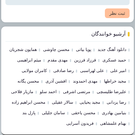
ثبت نظر
آرشیو خوانندگان
دانلود آهنگ جدید
پویا بیاتی
محسن چاوشی
همایون شجریان
حمید عسکری
فرزاد فرزین
مهدی مقدم
میثم ابراهیمی
امیر علی
علی لهراسبی
رضا صادقی
کامران مولایی
مجید خراطها
مهدی احمدوند
افشین آذری
محسن یگانه
علیرضا طلیسچی
مرتضی اشرفی
احمد سلو
مازیار فلاحی
رضا یزدانی
مجید یحیایی
سالار عقیلی
محسن ابراهیم زاده
بنیامین بهادری
محسن یاحقی
سامان جلیلی
پازل بند
بهنام علمشاهی
فریدون آسرایی