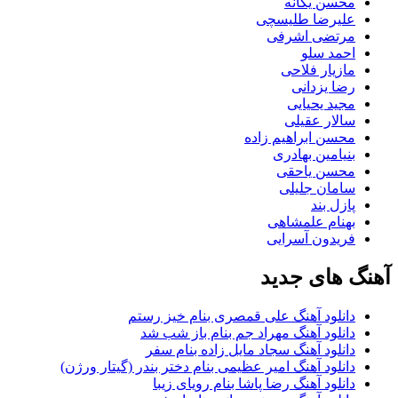
محسن یگانه
علیرضا طلیسچی
مرتضی اشرفی
احمد سلو
مازیار فلاحی
رضا یزدانی
مجید یحیایی
سالار عقیلی
محسن ابراهیم زاده
بنیامین بهادری
محسن یاحقی
سامان جلیلی
پازل بند
بهنام علمشاهی
فریدون آسرایی
آهنگ های جدید
دانلود آهنگ علی قمصری بنام خیز رستم
دانلود آهنگ مهراد جم بنام باز شب شد
دانلود آهنگ سجاد مایل زاده بنام سفر
دانلود آهنگ امیر عظیمی بنام دختر بندر (گیتار ورژن)
دانلود آهنگ رضا پاشا بنام رویای زیبا