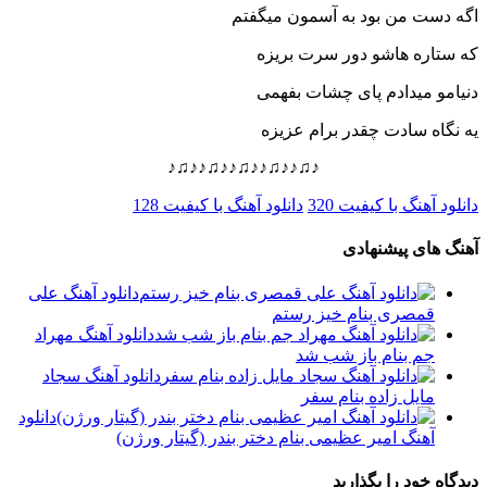
اگه دست من بود به آسمون میگفتم
که ستاره هاشو دور سرت بریزه
دنیامو میدادم پای چشات بفهمی
یه نگاه سادت چقدر برام عزیزه
♪♫♪♪♫♪♪♫♪♪♫♪♪♫♪
دانلود آهنگ با کیفیت 320
دانلود آهنگ با کیفیت 128
آهنگ های پیشنهادی
دانلود آهنگ علی
قمصری بنام خیز رستم
دانلود آهنگ مهراد
جم بنام باز شب شد
دانلود آهنگ سجاد
مایل زاده بنام سفر
دانلود
آهنگ امیر عظیمی بنام دختر بندر (گیتار ورژن)
دیدگاه خود را بگذارید