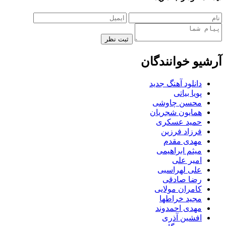
ثبت نظر
آرشیو خوانندگان
دانلود آهنگ جدید
پویا بیاتی
محسن چاوشی
همایون شجریان
حمید عسکری
فرزاد فرزین
مهدی مقدم
میثم ابراهیمی
امیر علی
علی لهراسبی
رضا صادقی
کامران مولایی
مجید خراطها
مهدی احمدوند
افشین آذری