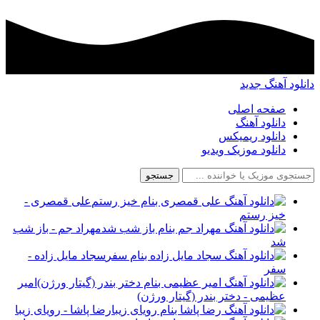
دانلود آهنگ جدید
صفحه اصلی
دانلود آهنگ
دانلود ریمیکس
دانلود موزیک ویدیو
جستجو
علی قمصری -
خیز رستم
مهراد جم - باز شب
شد
سجاد مایل زاده -
سفر
امیر
عظیمی - دختر بندر (گیتار ورژن)
رضا پاشا - رویای زیبا