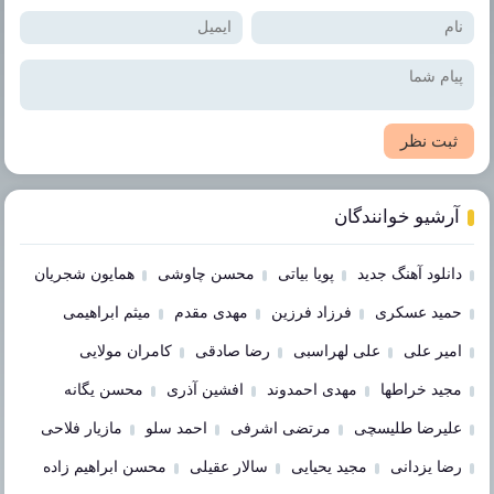
ثبت نظر
آرشیو خوانندگان
دانلود آهنگ جدید
پویا بیاتی
محسن چاوشی
همایون شجریان
حمید عسکری
فرزاد فرزین
مهدی مقدم
میثم ابراهیمی
امیر علی
علی لهراسبی
رضا صادقی
کامران مولایی
مجید خراطها
مهدی احمدوند
افشین آذری
محسن یگانه
علیرضا طلیسچی
مرتضی اشرفی
احمد سلو
مازیار فلاحی
رضا یزدانی
مجید یحیایی
سالار عقیلی
محسن ابراهیم زاده