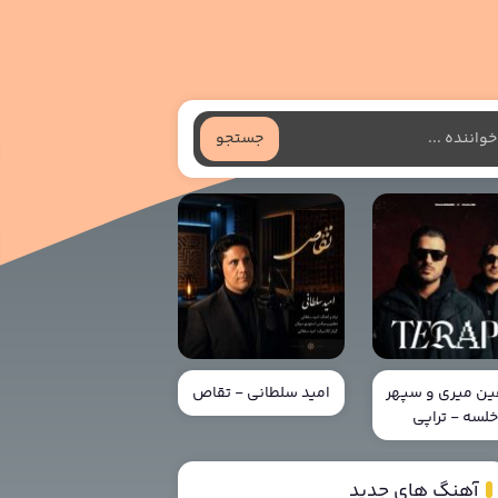
جستجو
ن میری و سپهر
امید سلطانی - تقاص
لسه - تراپی
آهنگ های جدید