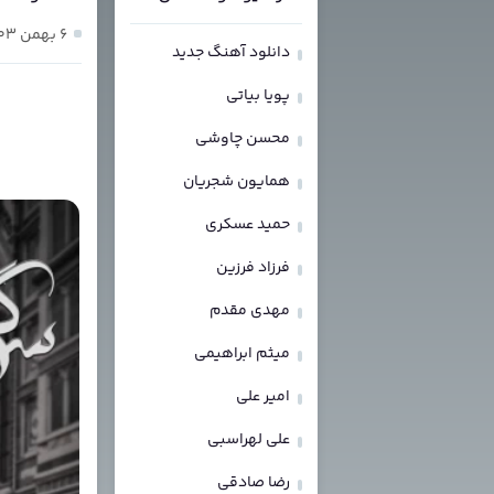
۶ بهمن ۱۴۰۳
دانلود آهنگ جدید
پویا بیاتی
محسن چاوشی
همایون شجریان
حمید عسکری
فرزاد فرزین
مهدی مقدم
میثم ابراهیمی
امیر علی
علی لهراسبی
رضا صادقی